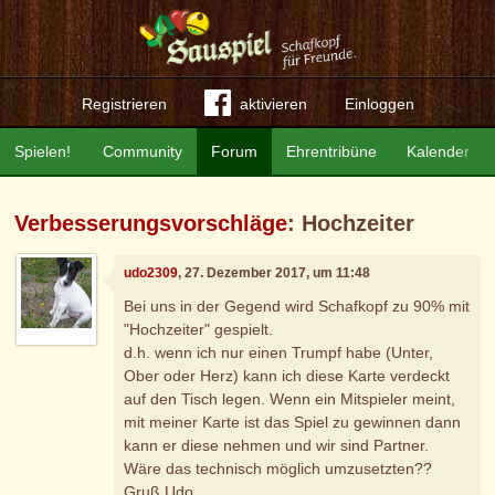
Registrieren
aktivieren
Einloggen
Spielen!
Community
Forum
Ehrentribüne
Kalender
Verbesserungsvorschläge
: Hochzeiter
udo2309
, 27. Dezember 2017, um 11:48
Bei uns in der Gegend wird Schafkopf zu 90% mit
"Hochzeiter" gespielt.
d.h. wenn ich nur einen Trumpf habe (Unter,
Ober oder Herz) kann ich diese Karte verdeckt
auf den Tisch legen. Wenn ein Mitspieler meint,
mit meiner Karte ist das Spiel zu gewinnen dann
kann er diese nehmen und wir sind Partner.
Wäre das technisch möglich umzusetzten??
Gruß Udo