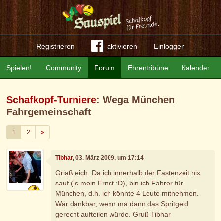
Registrieren
aktivieren
Einloggen
Spielen!
Community
Forum
Ehrentribüne
Kalender
Schafkopf-Turniere
: Wega München
Fahrgemeinschaft
Weiter
1
2
»
Tibhar
, 03. März 2009, um 17:14
Griaß eich. Da ich innerhalb der Fastenzeit nix
sauf (Is mein Ernst :D), bin ich Fahrer für
München, d.h. ich könnte 4 Leute mitnehmen.
Wär dankbar, wenn ma dann das Spritgeld
gerecht aufteilen würde. Gruß Tibhar