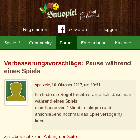
Registrieren
aktivieren
Einloggen
Spielen!
Community
Forum
Ehrentribüne
Kalender
Verbesserungsvorschläge
: Pause während
eines Spiels
spatzele
, 10. Oktober 2017, um 19:51
Ich finde die Regel furchtbar ärgerlich, dass man
während eines Spiels
eine Pause von 1Minute einlegen (und
anschließend nochmal das Spiel verzögern)
kann.
zur Übersicht
•
zum Anfang der Seite