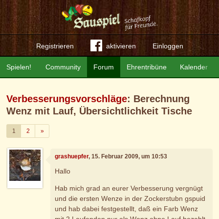
Registrieren
aktivieren
Einloggen
Spielen!
Community
Forum
Ehrentribüne
Kalender
Verbesserungsvorschläge
: Berechnung
Wenz mit Lauf, Übersichtlichkeit Tische
Weiter
1
2
»
grashuepfer
, 15. Februar 2009, um 10:53
Hallo
Hab mich grad an eurer Verbesserung vergnügt
und die ersten Wenze in der Zockerstubn gspuid
und hab dabei festgestellt, daß ein Farb Wenz
mit 2 Laufenden nur als Wenz ohne Lauf bezahlt