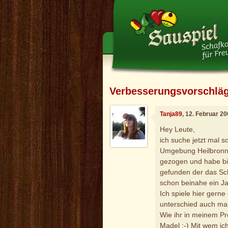
Verbesserungsvorschlä
Tanja89
, 12. Februar 2
Hey Leute,
ich suche jetzt mal 
Umgebung Heilbronn.
gezogen und habe bi
gefunden der das Sc
schon beinahe ein Ja
Ich spiele hier gerne
unterschied auch mal
Wie ihr in meinem Pro
Madel :-) Mit wem ich