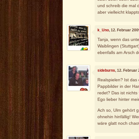
und schreib die mal di
aber vielleicht klappts
k_Uno
, 12. Februar 20
Tanja, wenn das unte
Waiblingen (Stuttgar
ebenfalls am Arsch de
sideburns
, 12. Februar
Realspielen? Ist das
Pappbilder in der Ha
redet? Das ist nicht
Ego lieber hinter mein
Ach so, Ulm gehört g
ohnehin hinfällig! We
wäre glatt noch chaot