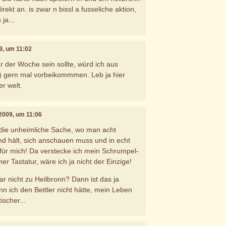
rekt an. is zwar n bissl a fusseliche aktion,
 ja...
09, um 11:02
r der Woche sein sollte, würd ich aus
t) gern mal vorbeikommmen. Leb ja hier
r welt.
 2009, um 11:06
 die unheimliche Sache, wo man acht
nd hält, sich anschauen muss und in echt
s für mich! Da verstecke ich mein Schrumpel-
er Tastatur, wäre ich ja nicht der Einzige!
ar nicht zu Heilbronn? Dann ist das ja
nn ich den Bettler nicht hätte, mein Leben
ischer...