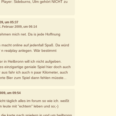
 Player: Sideburns, Ulm gehört NICHT zu
009, um 05:37
2. Februar 2009, um 06:14
nehmen mich net. Da is jede Hoffnung
n macht online auf jedenfall Spaß. Da würd
f n realplay anlegen. Wär bestimmt
 in Heilbronn will ich nicht aufgeben.
s einzigartige geniale Spiel hier doch auch
 aus fahr ich auch n paar Kilometer, auch
erte Bier zum Spiel dann fehlen müsste...
2009, um 09:54
nicht täglich alles im forum so wie ich. weißt
n leute mit "echtem" leben und so;-)
die karte nach spielern in und um heilbronn