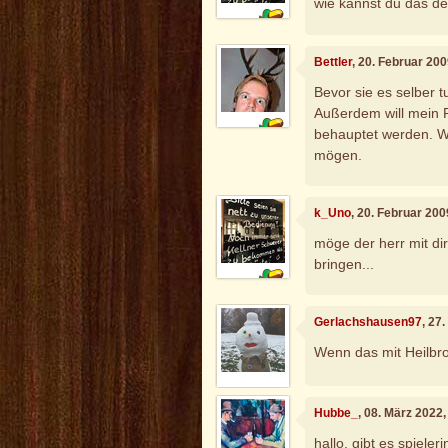
wie kannst du das d
Bettler
, 20. Februar 20
Bevor sie es selber t
Außerdem will mein P
behauptet werden. Wi
mögen.
k_Uno
, 20. Februar 20
möge der herr mit dir
bringen...
Gerlachshausen97
, 27
Wenn das mit Heilbron
Hubbe_
, 08. März 2022
hallo, gibt es spieler