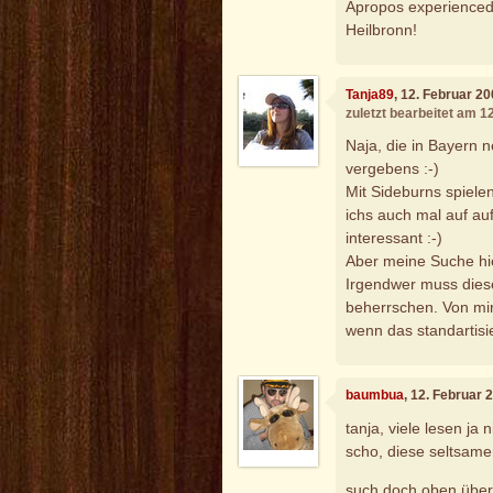
Apropos experienced
Heilbronn!
Tanja89
, 12. Februar 2
zuletzt bearbeitet am 1
Naja, die in Bayern 
vergebens :-)
Mit Sideburns spiele
ichs auch mal auf au
interessant :-)
Aber meine Suche hier
Irgendwer muss diese
beherrschen. Von mir
wenn das standartisi
baumbua
, 12. Februar 
tanja, viele lesen ja 
scho, diese seltsame
such doch oben über 