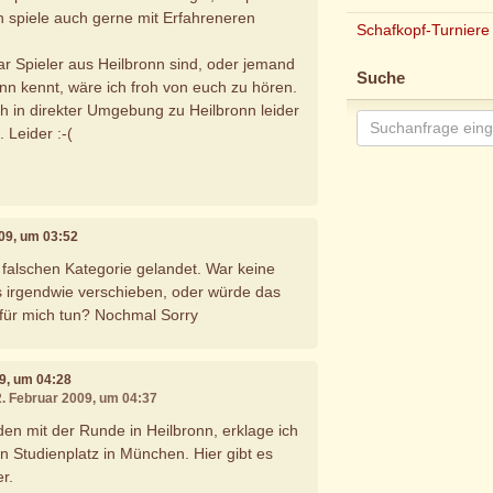
ich spiele auch gerne mit Erfahreneren
Schafkopf-Turniere
paar Spieler aus Heilbronn sind, oder jemand
Suche
onn kennt, wäre ich froh von euch zu hören.
ch in direkter Umgebung zu Heilbronn leider
 Leider :-(
009, um 03:52
r falschen Kategorie gelandet. War keine
s irgendwie verschieben, oder würde das
für mich tun? Nochmal Sorry
09, um 04:28
2. Februar 2009, um 04:37
den mit der Runde in Heilbronn, erklage ich
n Studienplatz in München. Hier gibt es
r.