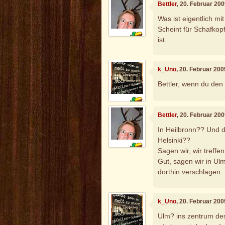
Bettler
, 20. Februar 20
Was ist eigentlich m
Scheint für Schafkop
ist.
k_Uno
, 20. Februar 20
Bettler, wenn du den 
Bettler
, 20. Februar 20
In Heilbronn?? Und d
Helsinki??
Sagen wir, wir treff
Gut, sagen wir in Ulm
dorthin verschlagen.
k_Uno
, 20. Februar 20
Ulm? ins zentrum de