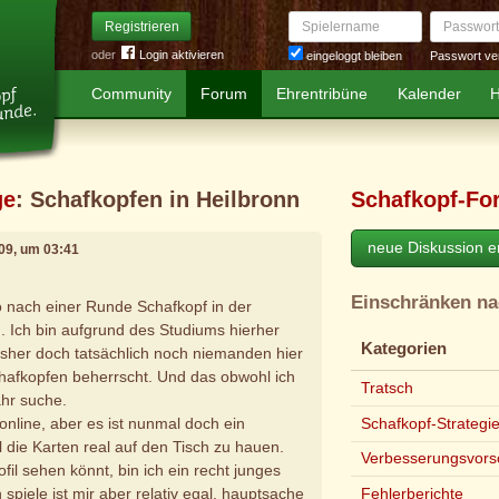
Spielername
Passwort
Registrieren
oder
Login aktivieren
Passwort ve
eingeloggt bleiben
Community
Forum
Ehrentribüne
Kalender
H
ge
: Schafkopfen in Heilbronn
Schafkopf-Fo
neue Diskussion er
009, um 03:41
Einschränken n
so nach einer Runde Schafkopf in der
 Ich bin aufgrund des Studiums hierher
Kategorien
sher doch tatsächlich noch niemanden hier
hafkopfen beherrscht. Und das obwohl ich
Tratsch
hr suche.
Schafkopf-Strategi
 online, aber es ist nunmal doch ein
 die Karten real auf den Tisch zu hauen.
Verbesserungsvors
fil sehen könnt, bin ich ein recht junges
 spiele ist mir aber relativ egal, hauptsache
Fehlerberichte