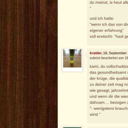
du meinst, is heut al
"
und ich hatte:
"wenn ich das von dir
eigener erfahrung"
voll erwischt- "hast 
krattler
, 18. September
zuletzt bearbeitet am 
kami, du vollschwätzer
das gesundheitsamt 
der krüge, die qualit
zu deiner zeit mag n
wie gesagt, jahrzehnte
und wenn dir die wies
dahoam.... bezogen 
"- wenigstens brauch
wirst "