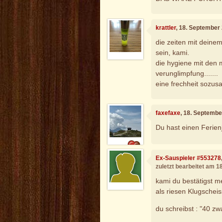
krattler
, 18. September
die zeiten mit deinem
sein, kami.
die hygiene mit den 
verunglimpfung.......
eine frechheit sozus
faxefaxe
, 18. Septembe
Du hast einen Ferien
Ex-Sauspieler #553278
zuletzt bearbeitet am 
kami du bestätigst m
als riesen Klugscheiss
du schreibst : "40 zw