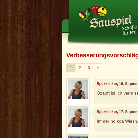
Verbesserungsvorschlä
Weiter
1
2
3
»
Spitzklicker
, 16. Septe
Ozapft is! Ich vermis
Spitzklicker
, 17. Septe
Immer no koa Wiesn