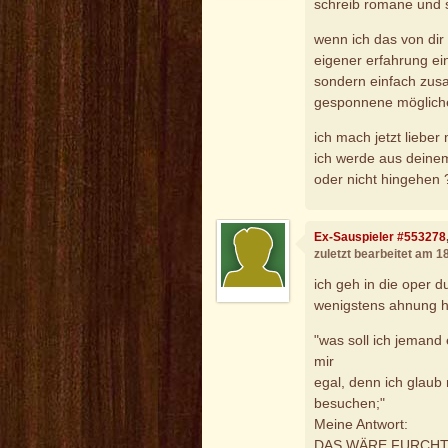
schreib romane und s
wenn ich das von dir 
eigener erfahrung ei
sondern einfach zu
gesponnene mögliche 
ich mach jetzt lieber 
ich werde aus deinem 
oder nicht hingehen ?
Ex-Sauspieler #553278
zuletzt bearbeitet am 
ich geh in die oper d
wenigstens ahnung ha
"was soll ich jemand 
mir
egal, denn ich glaub n
besuchen;"
Meine Antwort:
DAS WÄRE FURCHT