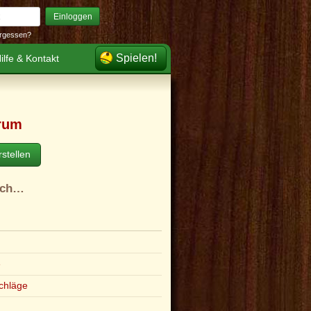
Einloggen
rgessen?
Spielen!
ilfe & Kontakt
rum
stellen
ach…
e
chläge