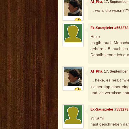
Al_Pha
, 17. September
... wo is die wiesn??
Ex-Sauspieler #553278
Hexe
es gibt auch Mensche
gehöre z.B. auch ich
Dehalb kenne ich auc
Al_Pha
, 17. September
... hexe, es heißt "w
kleiner tipp einer e
und ich vermisse natü
Ex-Sauspieler #553278
@Kami
hast geschrieben dam