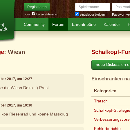
Spielername
Passwort
Registrieren
oder
Login aktivieren
Passwort ve
eingeloggt bleiben
Community
Forum
Ehrentribüne
Kalender
H
ge
: Wiesn
Schafkopf-Fo
neue Diskussion er
Einschränken n
mber 2017, um 12:27
se die Wiesn Deko :-) Prost
Kategorien
Tratsch
mber 2017, um 10:30
Schafkopf-Strategi
, koa Riesenrad und koane Masskrüg
Verbesserungsvors
Fehlerberichte