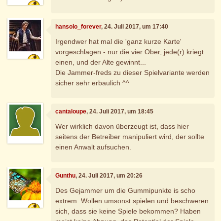
hansolo_forever
, 24. Juli 2017, um 17:40
Irgendwer hat mal die 'ganz kurze Karte'
vorgeschlagen - nur die vier Ober, jede(r) kriegt
einen, und der Alte gewinnt...
Die Jammer-freds zu dieser Spielvariante werden
sicher sehr erbaulich ^^
cantaloupe
, 24. Juli 2017, um 18:45
Wer wirklich davon überzeugt ist, dass hier
seitens der Betreiber manipuliert wird, der sollte
einen Anwalt aufsuchen.
Gunthu
, 24. Juli 2017, um 20:26
Des Gejammer um die Gummipunkte is scho
extrem. Wollen umsonst spielen und beschweren
sich, dass sie keine Spiele bekommen? Haben