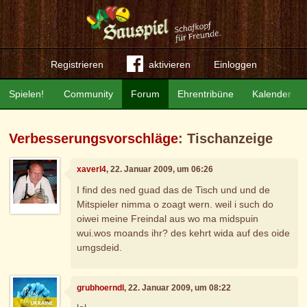
Registrieren
aktivieren
Einloggen
Spielen!
Community
Forum
Ehrentribüne
Kalender
Verbesserungsvorschläge
: Tischanzeige
xaverl4
, 22. Januar 2009, um 06:26
I find des ned guad das de Tisch und und de
Mitspieler nimma o zoagt wern. weil i such do
oiwei meine Freindal aus wo ma midspuin
wui.wos moands ihr? des kehrt wida auf des oide
umgsdeid.
grubhoerndl
, 22. Januar 2009, um 08:22