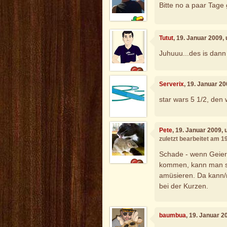
Bitte no a paar Tage
Tutut
, 19. Januar 2009,
Juhuuu...des is dan
Serverix
, 19. Januar 2
star wars 5 1/2, den 
Pete
, 19. Januar 2009,
zuletzt bearbeitet am 1
Schade - wenn Geier
kommen, kann man si
amüsieren. Da kann/m
bei der Kurzen.
baumbua
, 19. Januar 