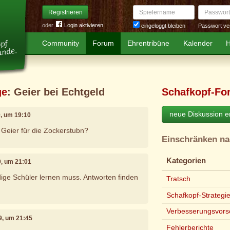
Spielername
Passwort
Registrieren
oder
Login aktivieren
Passwort ve
eingeloggt bleiben
Community
Forum
Ehrentribüne
Kalender
H
ge
: Geier bei Echtgeld
Schafkopf-Fo
neue Diskussion er
9, um 19:10
Geier für die Zockerstubn?
Einschränken n
Kategorien
9, um 21:01
ige Schüler lernen muss. Antworten finden
Tratsch
Schafkopf-Strategi
Verbesserungsvors
9, um 21:45
Fehlerberichte