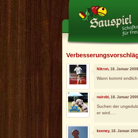
Verbesserungsvorschlä
Nikron
, 18. Januar 200
Wann kommt endlich 
nairobi
, 18. Januar 200
Suchen der ungeduld
er wird.....
keeney
, 18. Januar 200