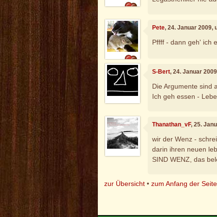
Pete
, 24. Januar 2009,
Pffff - dann geh' ich 
S-Bert
, 24. Januar 200
Die Argumente sind 
Ich geh essen - Leber
Thanathan_vF
, 25. Jan
wir der Wenz - schr
darin ihren neuen le
SIND WENZ, das bele
zur Übersicht
•
zum Anfang der Seit