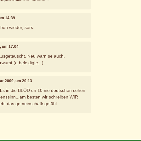
 um 14:39
eben wieder, sers.
9, um 17:04
ausgetauscht. Neu warn se auch.
wurst (a beleidigte...)
uar 2009, um 20:13
eibs in die BLÖD un 10mio deutschen sehen
benssinn...am besten wir schreiben WIR
bt das gemeinschatfsgefühl
e