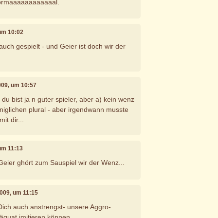
normaaaaaaaaaaaal.
 um 10:02
uch gespielt - und Geier ist doch wir der
2009, um 10:57
 du bist ja n guter spieler, aber a) kein wenz
königlichen plural - aber irgendwann musste
t dir...
 um 11:13
 Geier ghört zum Sauspiel wir der Wenz...
2009, um 11:15
Dich auch anstrengst- unsere Aggro-
äquat imitieren können...