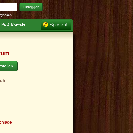
Einloggen
rgessen?
Spielen!
ilfe & Kontakt
rum
stellen
ach…
e
chläge