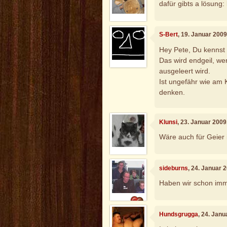
dafür gibts a lösung: 
S-Bert
, 19. Januar 200
Hey Pete, Du kennst 
Das wird endgeil, w
ausgeleert wird.
Ist ungefähr wie am K
denken.
Klunsi
, 23. Januar 200
Wäre auch für Geier 
sideburns
, 24. Januar 
Haben wir schon imm
Hundsgrugga
, 24. Jan