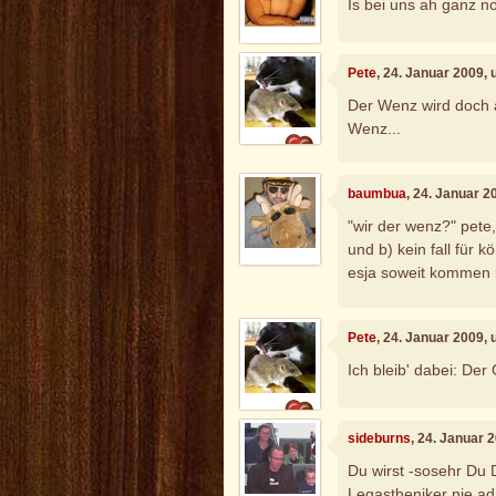
Is bei uns ah ganz 
Pete
, 24. Januar 2009,
Der Wenz wird doch a
Wenz...
baumbua
, 24. Januar 
"wir der wenz?" pete,
und b) kein fall für 
esja soweit kommen mi
Pete
, 24. Januar 2009,
Ich bleib' dabei: Der
sideburns
, 24. Januar 
Du wirst -sosehr Du 
Legastheniker nie ad