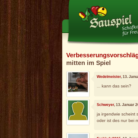
Verbesserungsvorschlä
mitten im Spiel
Wedelmeister
, 13. Jan
... kann das sein?
Schweyer
, 13. Januar 
ja irgendwie scheint
oder ist des nur bei 