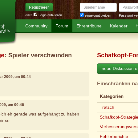
Spielername
Passwort
Registrieren
oder
Login aktivieren
Passwort ve
eingeloggt bleiben
Community
Forum
Ehrentribüne
Kalender
H
ge
: Spieler verschwinden
Schafkopf-Fo
neue Diskussion er
uar 2009, um 00:44
Einschränken n
Kategorien
2009, um 00:46
Tratsch
 sich eh gerade was aufgehängt zu haben
Schafkopf-Strategi
mir so
Verbesserungsvors
Fehlerberichte