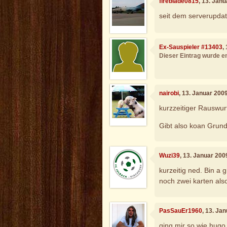
fireblade0815
, 13. Jan
seit dem serverupdat
Ex-Sauspieler #13403
,
Dieser Eintrag wurde en
nairobi
, 13. Januar 200
kurzzeitiger Rauswurf
Gibt also koan Grun
Wuzi39
, 13. Januar 200
kurzeitig ned. Bin a 
noch zwei karten als
PasSauEr1960
, 13. Ja
ging mir so wie hugo