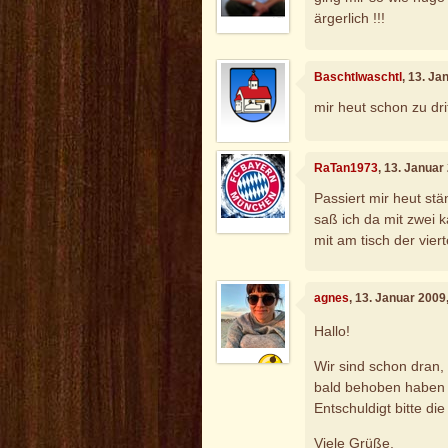
ärgerlich !!!
Baschtlwaschtl
, 13. J
mir heut schon zu dr
RaTan1973
, 13. Januar
Passiert mir heut st
saß ich da mit zwei k
mit am tisch der vier
agnes
, 13. Januar 2009
Hallo!
Wir sind schon dran, 
bald behoben haben 
Entschuldigt bitte d
Viele Grüße,