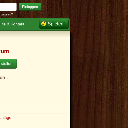
Einloggen
rgessen?
Spielen!
ilfe & Kontakt
rum
stellen
ach…
e
chläge