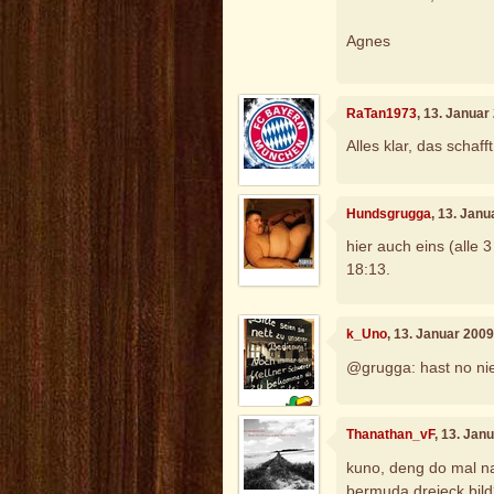
Agnes
RaTan1973
, 13. Januar
Alles klar, das schaff
Hundsgrugga
, 13. Jan
hier auch eins (alle 3
18:13.
k_Uno
, 13. Januar 200
@grugga: hast no ni
Thanathan_vF
, 13. Jan
kuno, deng do mal na
bermuda dreieck bild