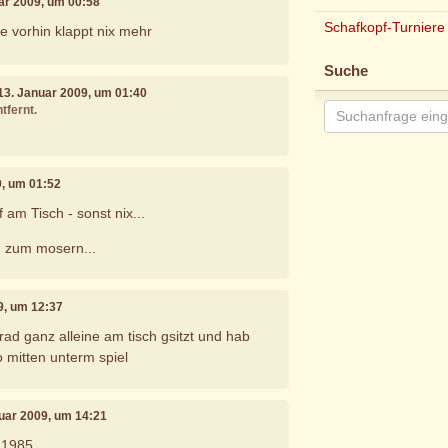
uar 2009, um 00:58
Schafkopf-Turniere
e vorhin klappt nix mehr
Suche
 13. Januar 2009, um 01:40
tfernt.
9, um 01:52
 am Tisch - sonst nix...
d zum mosern...
9, um 12:37
grad ganz alleine am tisch gsitzt und hab
o mitten unterm spiel
nuar 2009, um 14:21
 1985...