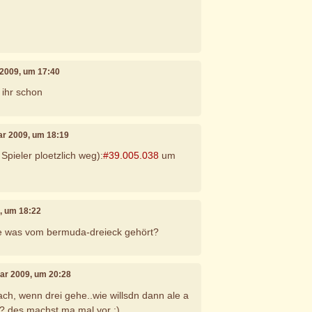
 2009, um 17:40
t ihr schon
uar 2009, um 18:19
 Spieler ploetzlich weg):
#39.005.038
um
9, um 18:22
e was vom bermuda-dreieck gehört?
uar 2009, um 20:28
ch, wenn drei gehe..wie willsdn dann ale a
? des machst ma mal vor :)