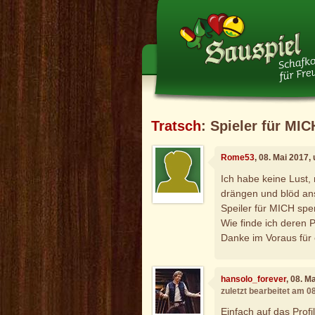
Tratsch
: Spieler für MI
Rome53
, 08. Mai 2017,
Ich habe keine Lust,
drängen und blöd ans
Speiler für MICH spe
Wie finde ich deren P
Danke im Voraus für e
hansolo_forever
, 08. M
zuletzt bearbeitet am 0
Einfach auf das Profi