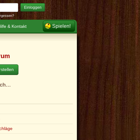
Einloggen
rgessen?
Spielen!
ilfe & Kontakt
rum
stellen
ach…
e
chläge