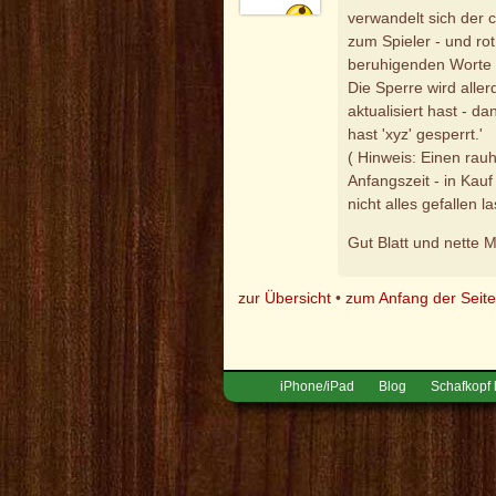
verwandelt sich der ch
zum Spieler - und ro
beruhigenden Worte 'S
Die Sperre wird aller
aktualisiert hast - d
hast 'xyz' gesperrt.'
( Hinweis: Einen rau
Anfangszeit - in Kau
nicht alles gefallen l
Gut Blatt und nette Mi
zur Übersicht
•
zum Anfang der Seit
iPhone/iPad
Blog
Schafkopf 