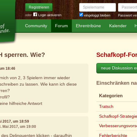
Spielername
Passwort
Registrieren
oder
Login aktivieren
Passwort ve
eingeloggt bleiben
Community
Forum
Ehrentribüne
Kalender
H
CH sperren. Wie?
Schafkopf-Fo
neue Diskussion er
 um 18:46
 mich von 2, 3 Spielern immer wieder
Einschränken n
chreiben zu lassen. Wie kann ich diese
rren?
Kategorien
rofil?
ine hilfreiche Antwort
Tratsch
Schafkopf-Strategi
ai 2017, um 18:59
Verbesserungsvors
8. Mai 2017, um 19:00
l des Delinquenten klicken - daraufhin
Fehlerberichte