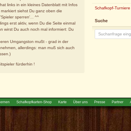
at links in ein kleines Datenblatt mit Infos
Schafkopf-Turniere
t markiert siehst Du ganz oben die
pieler sperren'... ^^
Suche
dings erst aktiv, wenn Du die Seite einmal
ann wirst Du auch noch mal informiert: Du
heren Umgangston mußt - grad in der
f nehmen, allerdings: man muß sich auch
assen.)
tspieler fürderhin !
e
lernen
Schafkopfkarten-Shop
Karte
Über uns
Presse
Partner