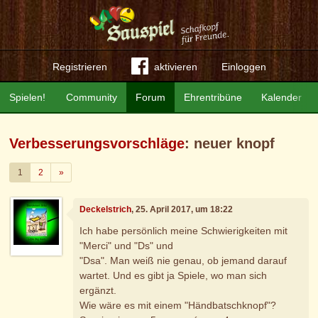
Registrieren
aktivieren
Einloggen
Spielen!
Community
Forum
Ehrentribüne
Kalender
Verbesserungsvorschläge
: neuer knopf
Weiter
1
2
»
Deckelstrich
, 25. April 2017, um 18:22
Ich habe persönlich meine Schwierigkeiten mit
"Merci" und "Ds" und
"Dsa". Man weiß nie genau, ob jemand darauf
wartet. Und es gibt ja Spiele, wo man sich
ergänzt.
Wie wäre es mit einem "Händbatschknopf"?