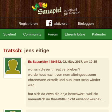
Registrieren
aktivieren
Einloggen
Spielen!
Community
Forum
Ehrentribüne
Kalender
Tratsch
: jens eitige
Ex-Sauspieler #484842
, 02. März 2017, um 10:35
wo issn dieser threat verblieben?
wurde heut nacht von nem alteingesessem
ehrenmann erstellt und nun isser scho wieder
weg!
hat sich da etwa die anja beschwert, weil sie
namentlich im threattitlel nicht erwähnt wurde?....