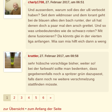
charly1708
, 27. Februar 2017, um 06:51
Und ausserdem, warum soll des der ulli verbockt
haben? Seit dem wildmoser und dem lorant geht
bei de blauen alles den bach runter, der uli hat
denen doch a paar mal den arsch grettet. Und so
was unbedeutendes wie de schwarz-roten? Mit
dene fusionieren? Da könnts glei in der vierten
liga anfangen. Mia san mia hilft eich dann a weng
krattler
, 27. Februar 2017, um 08:58
sehr hübsche vorschläge bisher, weiter so!
bei der farbwahl sollte man bedenken, dass
gegebenenfalls noch a spritzer grün dazupasst,
falls dann noch ne weitere verschmelzung
stattfinden müsste.
Weiter
1
2
3
4
5
6
»
zur Übersicht
•
zum Anfang der Seite