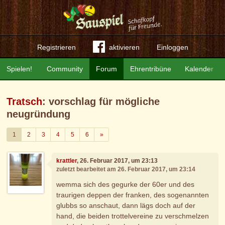
Registrieren
aktivieren
Einloggen
Spielen!
Community
Forum
Ehrentribüne
Kalender
Tratsch
: vorschlag für mögliche
neugründung
Weiter
1
2
3
4
5
6
»
krattler
, 26. Februar 2017, um 23:13
zuletzt bearbeitet am 26. Februar 2017, um 23:14
wemma sich des gegurke der 60er und des
traurigen deppen der franken, des sogenannten
glubbs so anschaut, dann lägs doch auf der
hand, die beiden trottelvereine zu verschmelzen