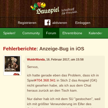
Registrieren
aktivieren
Einloggen
Spielen!
Community
Forum
Ehrentribüne
Kalender
Fehlerberichte
: Anzeige-Bug in iOS
WuideWanda
, 16. Februar 2017, um 15:58
Servus,
ich hatte gerade eben das Problem, dass ich in
Spiel
#704.368.941
in Stich 2 das Anspiel (GK)
nicht gesehen habe, als ich aus dem Chat
heraus zurück an den Tisch kam.
Nur daher hab ich mit dem SU "gestochen", weil
ich mit größter Verwunderung im Eifer des