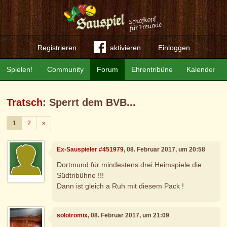
Registrieren
aktivieren
Einloggen
Spielen!
Community
Forum
Ehrentribüne
Kalender
Tratsch
: Sperrt dem BVB...
Weiter
1
2
»
Ex-Sauspieler #451979
, 08. Februar 2017, um 20:58
Dortmund für mindestens drei Heimspiele die
Südtribühne !!!
Dann ist gleich a Ruh mit diesem Pack !
solotromix
, 08. Februar 2017, um 21:09