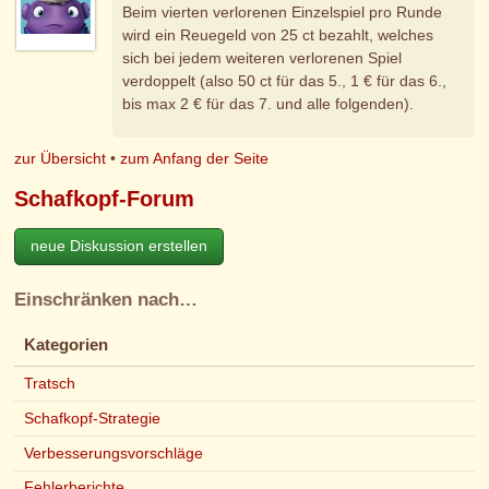
Beim vierten verlorenen Einzelspiel pro Runde
wird ein Reuegeld von 25 ct bezahlt, welches
sich bei jedem weiteren verlorenen Spiel
verdoppelt (also 50 ct für das 5., 1 € für das 6.,
bis max 2 € für das 7. und alle folgenden).
zur Übersicht
•
zum Anfang der Seite
Schafkopf-Forum
neue Diskussion erstellen
Einschränken nach…
Kategorien
Tratsch
Schafkopf-Strategie
Verbesserungsvorschläge
Fehlerberichte