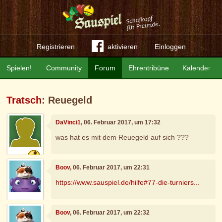
Registrieren
aktivieren
Einloggen
Spielen!
Community
Forum
Ehrentribüne
Kalender
Tratsch
: Reuegeld
DaVinci1
, 06. Februar 2017, um 17:32
was hat es mit dem Reuegeld auf sich ???
Boov
, 06. Februar 2017, um 22:31
https://www.sauspiel.de/hilfe#77-die-turniers...
Boov
, 06. Februar 2017, um 22:32