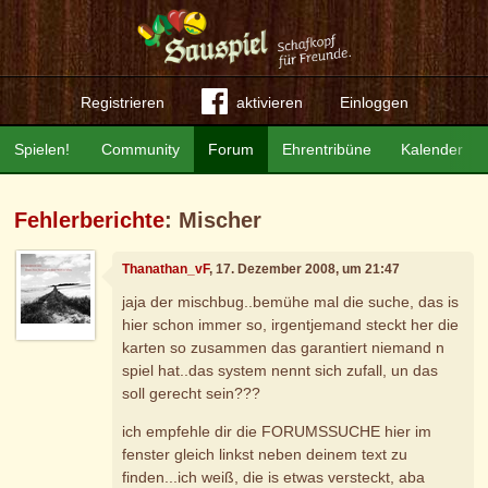
Registrieren
aktivieren
Einloggen
Spielen!
Community
Forum
Ehrentribüne
Kalender
Fehlerberichte
: Mischer
Thanathan_vF
, 17. Dezember 2008, um 21:47
jaja der mischbug..bemühe mal die suche, das is
hier schon immer so, irgentjemand steckt her die
karten so zusammen das garantiert niemand n
spiel hat..das system nennt sich zufall, un das
soll gerecht sein???
ich empfehle dir die FORUMSSUCHE hier im
fenster gleich linkst neben deinem text zu
finden...ich weiß, die is etwas versteckt, aba