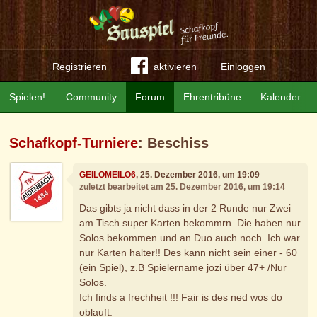
Registrieren
aktivieren
Einloggen
Spielen!
Community
Forum
Ehrentribüne
Kalender
Schafkopf-Turniere
: Beschiss
GEILOMEILO6
, 25. Dezember 2016, um 19:09
zuletzt bearbeitet am 25. Dezember 2016, um 19:14
Das gibts ja nicht dass in der 2 Runde nur Zwei
am Tisch super Karten bekommrn. Die haben nur
Solos bekommen und an Duo auch noch. Ich war
nur Karten halter!! Des kann nicht sein einer - 60
(ein Spiel), z.B Spielername jozi über 47+ /Nur
Solos.
Ich finds a frechheit !!! Fair is des ned wos do
oblauft.