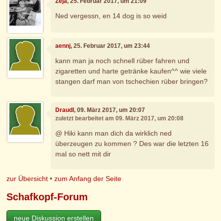
Zeja
, 25. Februar 2017, um 21:09
Ned vergessn, en 14 dog is so weid
aennj
, 25. Februar 2017, um 23:44
kann man ja noch schnell rüber fahren und
zigaretten und harte getränke kaufen^^ wie viele
stangen darf man von tschechien rüber bringen?
Draudl
, 09. März 2017, um 20:07
zuletzt bearbeitet am 09. März 2017, um 20:08
@ Hiki kann man dich da wirklich ned
überzeugen zu kommen ? Des war die letzten 16
mal so nett mit dir
zur Übersicht
•
zum Anfang der Seite
Schafkopf-Forum
neue Diskussion erstellen