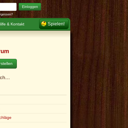
Einloggen
rgessen?
Spielen!
ilfe & Kontakt
rum
stellen
ach…
e
chläge