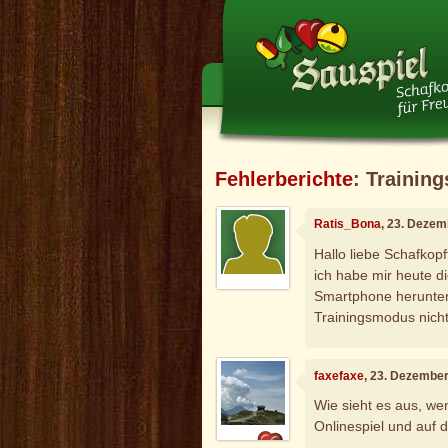
Fehlerberichte
: Trainin
Ratis_Bona
, 23. Dezem
Hallo liebe Schafkop
ich habe mir heute d
Smartphone herunterg
Trainingsmodus nicht
faxefaxe
, 23. Dezembe
Wie sieht es aus, we
Onlinespiel und auf 