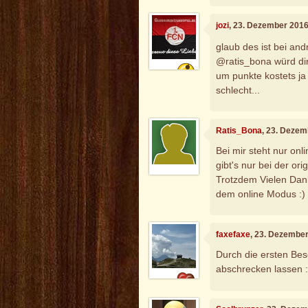
jozi
, 23. Dezember 2016
glaub des ist bei and
@ratis_bona würd dir
um punkte kostets ja 
schlecht...
Ratis_Bona
, 23. Dezem
Bei mir steht nur onl
gibt's nur bei der ori
Trotzdem Vielen Dank 
dem online Modus :)
faxefaxe
, 23. Dezembe
Durch die ersten Bes
abschrecken lassen :