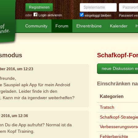
Spielername
Passwort
Registrieren
oder
Login aktivieren
Passwort ve
eingeloggt bleiben
Community
Forum
Ehrentribüne
Kalender
H
gsmodus
Schafkopf-Fo
neue Diskussion er
ber 2016, um 12:23
ffreunde,
Einschränken n
ie Sauspiel apk App für mein Android
eladen. Leider finde ich den
Kategorien
. Kann mir da irgendwer weiterhelfen?
Tratsch
r 2016, um 12:36
Schafkopf-Strategi
nn Du die App aufrufst? Normal ist da
Verbesserungsvors
dem Kopf Training.
Fehlerberichte