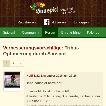
Registrieren
aktivieren
Einloggen
Spielen!
Community
Forum
Ehrentribüne
Kalender
Verbesserungsvorschläge
: Tribut-
Optimierung durch Sauspiel
Weiter
1
2
»
Heli74
, 22. November 2016, um 22:26
liebe sauspiel-betreiber,
übertreibt die abzocke nicht!
4 laufende, 3 laufende, 3 laufende, nacheinander
am 50/200 tisch.
irgendwann fällt euch diese "tribut-maximierung"