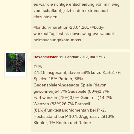
es war die richtige entscheidung von mir, weg
vom schafkopf, jetzt in den extremsport
einzusteigen!
#london-marathon-23.04.2017#body-
workout#ugliest-sk-downswing-ever#spueli-
heimsuchung#kate-moss
Hexenmeister
, 19. Februar 2017, um 17:07
@rw
27818 insgesamt, davon 59% kurze Karte17%
Spieler, 15% Partner, 68%
GegenspielerAngesagte Spiele (davon
gewonnen)54,7% Sauspiele (80%)1,7%
Farbwenzen (79%)0,0% Geier (---)14,2%
Wenzen (83%)26,7% Farbsoli
(81%)PunktestandMomentan bei P -2,
Höchststand bei P 10750Aggressivität13%
Klopfer, 1% Kontra und Retour