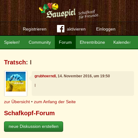
Registrieren
aktivieren
Einloggen
Spielen!
Community
Forum
Ehrentribüne
Kalender
Tratsch
: I
grubhoerndl
, 14. November 2016, um 19:50
I
zur Übersicht
•
zum Anfang der Seite
Schafkopf-Forum
neue Diskussion erstellen