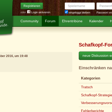
Spielername
Passwort
Registrieren
oder
Login aktivieren
Passwort ve
eingeloggt bleiben
Community
Forum
Ehrentribüne
Kalender
H
Schafkopf-Fo
neue Diskussion er
mber 2016, um 19:48
Einschränken n
e
Kategorien
Tratsch
Schafkopf-Strategi
Verbesserungsvors
Fehlerberichte