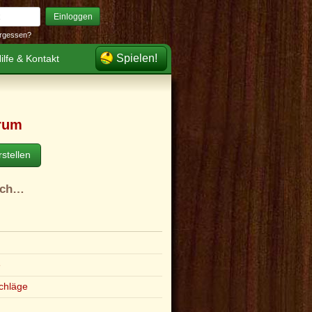
Einloggen
rgessen?
Spielen!
ilfe & Kontakt
rum
stellen
ach…
e
chläge