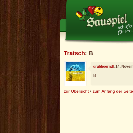
Tratsch
: B
grubhoerndl
, 14. Nove
B
zur Übersicht
•
zum Anfang der Seit