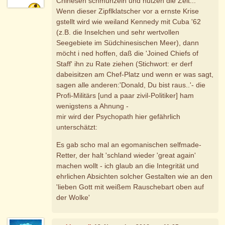
Chinesen schmunzeln und nutzen die Zeit...
Wenn dieser Zipflklatscher vor a ernste Krise
gstellt wird wie weiland Kennedy mit Cuba '62
(z.B. die Inselchen und sehr wertvollen
Seegebiete im Südchinesischen Meer), dann
möcht i ned hoffen, daß die 'Joined Chiefs of
Staff' ihn zu Rate ziehen (Stichwort: er derf
dabeisitzen am Chef-Platz und wenn er was sagt,
sagen alle anderen:'Donald, Du bist raus..'- die
Profi-Militärs [und a paar zivil-Politiker] ham
wenigstens a Ahnung -
mir wird der Psychopath hier gefährlich
unterschätzt:
Es gab scho mal an egomanischen selfmade-
Retter, der halt 'schland wieder 'great again'
machen wollt - ich glaub an die Integrität und
ehrlichen Absichten solcher Gestalten wie an den
'lieben Gott mit weißem Rauschebart oben auf
der Wolke'