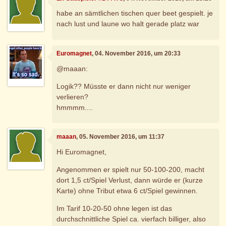
habe an sämtlichen tischen quer beet gespielt. je
nach lust und laune wo halt gerade platz war
Euromagnet
, 04. November 2016, um 20:33
@maaan:
Logik?? Müsste er dann nicht nur weniger
verlieren?
hmmmm....
maaan
, 05. November 2016, um 11:37
Hi Euromagnet,
Angenommen er spielt nur 50-100-200, macht
dort 1,5 ct/Spiel Verlust, dann würde er (kurze
Karte) ohne Tribut etwa 6 ct/Spiel gewinnen.
Im Tarif 10-20-50 ohne legen ist das
durchschnittliche Spiel ca. vierfach billiger, also