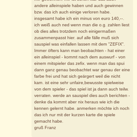
andere alleinspiele haben und auch gewinnen
bzw. das ich auch einige verloren habe.
insgesamt habe ich ein minus von euro 140,--.
ich weiß auch ned wenn man die o.g. zahlen liest
ob dies alles trotzdem noch einigermaßen
zusammenpasst hier. auf alle fälle muß sich
sauspiel was einfallen lassen mit dem "ZEFIX".
Immer öfters kann man beobachten - hat einer
ein alleinspiel - kommt nach dem auswurf - von
einem mitspieler das zefix. wenn man das spui
dann ganz genau beobachtet war genau der eine
farbe frei und hat sich geärgert weil die nicht
kam. ist eine sehr unfaire,bewusste spielweise
von dem spieler - das spiel ist ja dann auch teilw.
verraten. werde an sauspiel dies auch berichten -
denke da kommt aber nix heraus wie ich die
kennen gelernt habe. anmerken möchte ich noch
das ich nur mit der kurzen karte die spiele
gemacht habe.
gruß Franz