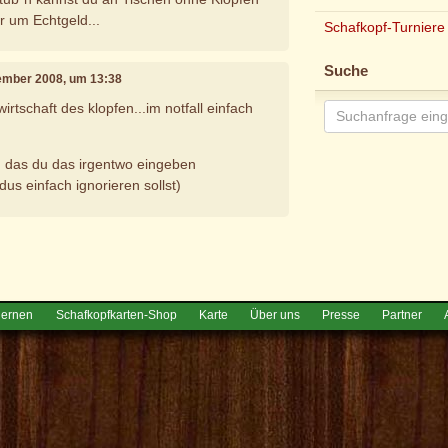
ur um Echtgeld...
Schafkopf-Turniere
Suche
vember 2008, um 13:38
wirtschaft des klopfen...im notfall einfach
h das du das irgentwo eingeben
us einfach ignorieren sollst)
e
lernen
Schafkopfkarten-Shop
Karte
Über uns
Presse
Partner