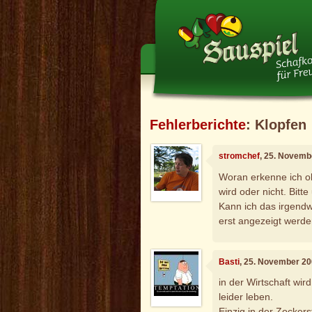
Fehlerberichte
: Klopfen
stromchef
, 25. Novemb
Woran erkenne ich ob
wird oder nicht. Bitt
Kann ich das irgendw
erst angezeigt werde
Basti
, 25. November 20
in der Wirtschaft wir
leider leben.
Einzig in der Zocker