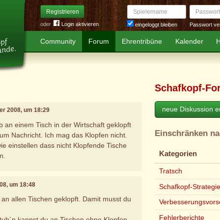
Spielername
Passwort
Registrieren
oder
Login aktivieren
Passwort ve
eingeloggt bleiben
Community
Forum
Ehrentribüne
Kalender
H
Schafkopf-Fo
neue Diskussion er
er 2008, um 18:29
 an einem Tisch in der Wirtschaft geklopft
Einschränken n
e um Nachricht. Ich mag das Klopfen nicht.
ie einstellen dass nicht Klopfende Tische
Kategorien
n.
Tratsch
08, um 18:48
Schafkopf-Strategi
d an allen Tischen geklopft. Damit musst du
Verbesserungsvors
Fehlerberichte
stub´n kannst du an Tischen ohne Klopfen