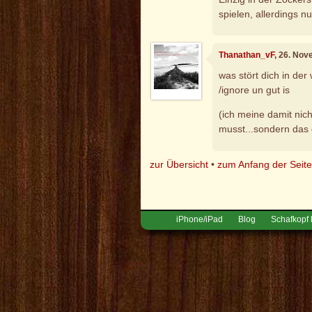
spielen, allerdings n
Thanathan_vF
, 26. No
was stört dich in der 
/ignore un gut is
(ich meine damit nic
musst...sondern das d
zur Übersicht
•
zum Anfang der Seit
iPhone/iPad
Blog
Schafkopf 