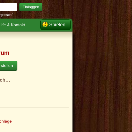
Einloggen
rgessen?
Spielen!
ilfe & Kontakt
rum
stellen
ach…
e
chläge