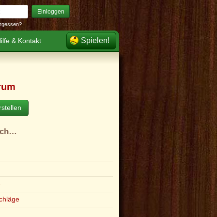
Einloggen
rgessen?
Spielen!
ilfe & Kontakt
rum
stellen
ach…
e
chläge