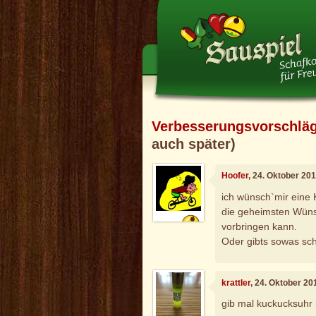
Verbesserungsvorschlä
auch später)
Hoofer
, 24. Oktober 20
ich wünsch`mir eine 
die geheimsten Wün
vorbringen kann.
Oder gibts sowas sc
krattler
, 24. Oktober 20
gib mal kuckucksuhr i