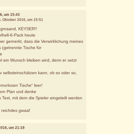
16, um 15:43
6. Oktober 2016, um 15:51
ch gmaand, KEYSER!!
lhell-6-Pack heute
er gemerkt, dass die Verwirklichung meines
(getrennte Tische für
se
hl ein Wunsch bleiben wird, denn er setzt
iv selbsteinschätzen kann, ob so oder so,
umorlosen Tische“ leer!
 dem Plan und denke
 Test, mit dem die Spieler eingeteilt werden
a reichdes gwaaf
2016, um 21:19