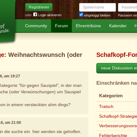
Spielername
Passwort
Registrieren
oder
Login aktivieren
Passwort ve
eingeloggt bleiben
Community
Forum
Ehrentribüne
Kalender
H
ge
: Weihnachtswunsch (oder
Schafkopf-Fo
neue Diskussion er
16, um 19:27
Einschränken n
Kategorie "für-gegen Sauspiel", in der man
sche (oder Verwünschungen) um Sauspiel
Kategorien
hon in einem versteckten ahm dings?
Tratsch
Schafkopf-Strategi
16, um 21:00
Verbesserungsvors
n die suche ein. hier werden sie geholfen.
Fehlerberichte