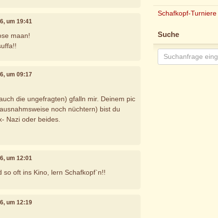
Schafkopf-Turniere
16, um 19:41
Suche
wose maan!
uffa!!
16, um 09:17
ch die ungefragten) gfalln mir. Deinem pic
n ausnahmsweise noch nüchtern) bist du
- Nazi oder beides.
16, um 12:01
 so oft ins Kino, lern Schafkopf`n!!
16, um 12:19