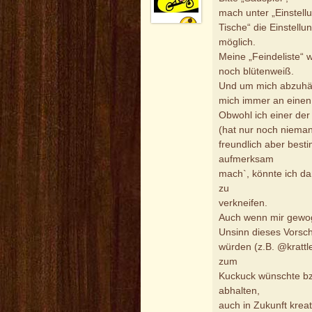
mach unter „Einstell
Tische“ die Einstell
möglich.
Meine „Feindeliste“
noch blütenweiß.
Und um mich abzuhär
mich immer an einen
Obwohl ich einer der
(hat nur noch nieman
freundlich aber besti
aufmerksam
mach`, könnte ich da
zu
verkneifen.
Auch wenn mir gewo
Unsinn dieses Vorsch
würden (z.B. @kratt
zum
Kuckuck wünschte bzw
abhalten,
auch in Zukunft krea