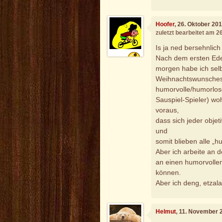
Hoofer
, 26. Oktober 20
zuletzt bearbeitet am 2
Is ja ned bersehnli
Nach dem ersten Ede
morgen habe ich selb
Weihnachtswunsches 
humorvolle/humorlo
Sauspiel-Spieler) wo
voraus,
dass sich jeder objet
und
somit blieben alle „h
Aber ich arbeite an
an einen humorvollen
können.
Aber ich deng, etzal
Helmut
, 11. November 