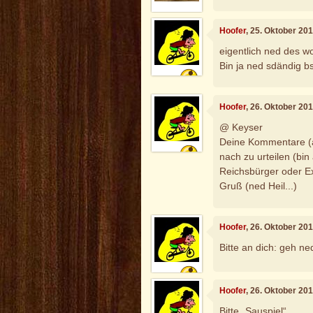
Hoofer
, 25. Oktober 20
eigentlich ned des 
Bin ja ned sdändig bs
Hoofer
, 26. Oktober 20
@ Keyser
Deine Kommentare (au
nach zu urteilen (bi
Reichsbürger oder Ex
Gruß (ned Heil...)
Hoofer
, 26. Oktober 20
Bitte an dich: geh ned
Hoofer
, 26. Oktober 20
Bitte „Sauspiel“,