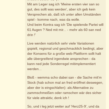
Mit am Leger sag ich 'Meine ersten vier san so
gut, des sollt was werden', aber ich geb kein
Versprechen ab, daß ich unter allen Umständen
spiel - komme nach, was da wolle.
Und beim Kontra sag ich 'Die spielende Partei will
61 Augen ? Ned mit mir... - mehr als 60 san ned
drin !'
Live werden natürlich sehr viele Variationen
gspielt, regional und geschmacklich bedingt, aber
der Konsens für a große web-Plattform sollt halt
alle übergreifend irgendwie ansprechen - da
kann ned jede Sonderregel mitimplementiert
werden...
Bloß - wemma scho dabei san - die Sache mit'm
Stock (hab schon mal an fred eröffnet deswegen,
aber der is eingschlafen): als Alternative zu
zammschmeißen oder ramschen wär des sicher
für viele attraktiv, denk ich !
So, und i leg jetzt weiter auf 'Herz25-9', und da