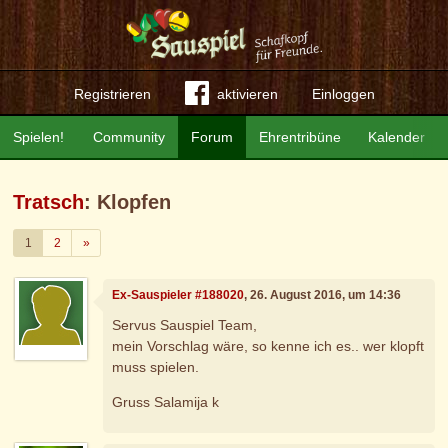
Registrieren
aktivieren
Einloggen
Spielen!
Community
Forum
Ehrentribüne
Kalender
Tratsch
: Klopfen
Weiter
1
2
»
Ex-Sauspieler #188020
, 26. August 2016, um 14:36
Servus Sauspiel Team,
mein Vorschlag wäre, so kenne ich es.. wer klopft
muss spielen.
Gruss Salamija k