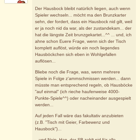
Der Hausbock bleibt natürlich liegen, auch wenn
Spieler wechseln... möcht ma den Brunzkarter
sehn, der fordert, dass ein Hausbock nid gilt, weil
er ja noch nid da war, als der zustandekam... der
hat die längste Zeit brunzgekartet...^^ ... und, ich
ahne schon Euere Frage, wenn sich der Tisch
komplett auflöst, würde ein noch liegendes
Hausböckchen sich eben in Wohlgefallen
auflösen...
Bliebe noch die Frage, was, wenn mehrere
Spiele in Folge z'ammschmissen werden... dann
müsste man entsprechend regeln, ob Hausböcke
"auf einmal" (ich rieche haufenweise 4000-
Punkte-Spiele^^) oder nacheinander ausgespielt
werden...
Auf jeden Fall wäre das fakultativ anzubieten
(z.B. "Tisch mit Geier, Farbewenz und
Hausbock")...
...und Nein, Han, der SB zahlt nid für alle