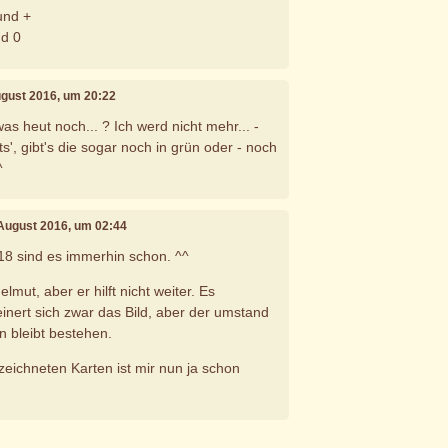
und +
nd 0
ugust 2016, um 20:22
was heut noch... ? Ich werd nicht mehr... -
ts', gibt's die sogar noch in grün oder - noch
^
 August 2016, um 02:44
 18 sind es immerhin schon. ^^
lmut, aber er hilft nicht weiter. Es
einert sich zwar das Bild, aber der umstand
n bleibt bestehen.
eichneten Karten ist mir nun ja schon
e