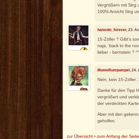
Vergrößern mit Strg 
100% Ansicht Strg u
hansolo_forever
, 23. A
15-Zöller ? Gibt's so
naja, 'back to the roo
lieber - bernstein ? ^
MumeRumpumpel
, 24.
Nein, kein 15-Zöller.
Danke für den Tipp He
vergrößert und verkl
der verdeckten Karte
Aber mit den gekennz
geholfen.
zur Übersicht
•
zum Anfang der Seit