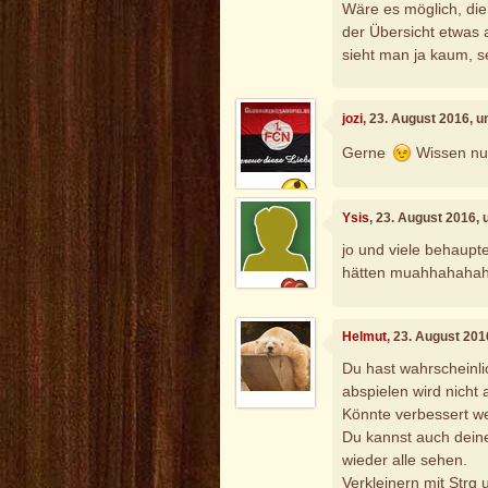
Wäre es möglich, die
der Übersicht etwas 
sieht man ja kaum, se
jozi
, 23. August 2016, 
Gerne
Wissen nu
Ysis
, 23. August 2016,
jo und viele behaupte
hätten muahhahaha
Helmut
, 23. August 20
Du hast wahrscheinli
abspielen wird nicht
Könnte verbessert we
Du kannst auch dein
wieder alle sehen.
Verkleinern mit Strg 