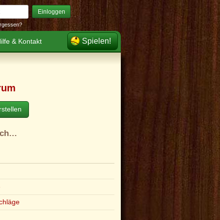
Einloggen
rgessen?
Spielen!
ilfe & Kontakt
rum
stellen
ach…
e
chläge