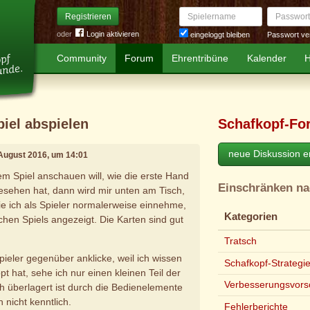
Spielername
Passwort
Registrieren
oder
Login aktivieren
Passwort ve
eingeloggt bleiben
Community
Forum
Ehrentribüne
Kalender
H
piel abspielen
Schafkopf-Fo
neue Diskussion er
 August 2016, um 14:01
em Spiel anschauen will, wie die erste Hand
Einschränken n
sehen hat, dann wird mir unten am Tisch,
die ich als Spieler normalerweise einnehme,
Kategorien
ichen Spiels angezeigt. Die Karten sind gut
Tratsch
ieler gegenüber anklicke, weil ich wissen
Schafkopf-Strategi
pt hat, sehe ich nur einen kleinen Teil der
Verbesserungsvors
h überlagert ist durch die Bedienelemente
 nicht kenntlich.
Fehlerberichte