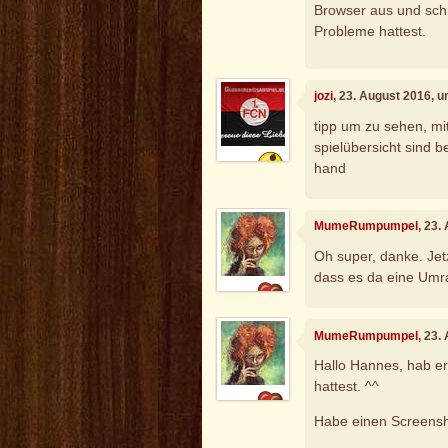
Browser aus und schr
Probleme hattest.
jozi
, 23. August 2016, 
tipp um zu sehen, mi
spielübersicht sind 
hand
MumeRumpumpel
, 23.
Oh super, danke. Jetz
dass es da eine Umr
MumeRumpumpel
, 23.
Hallo Hannes, hab e
hattest. ^^
Habe einen Screensho