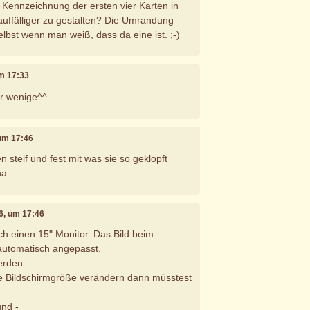
 Kennzeichnung der ersten vier Karten in
auffälliger zu gestalten? Die Umrandung
lbst wenn man weiß, dass da eine ist. ;-)
um 17:33
r wenige^^
 um 17:46
n steif und fest mit was sie so geklopft
ha
16, um 17:46
ch einen 15" Monitor. Das Bild beim
 automatisch angepasst.
rden...
e Bildschirmgröße verändern dann müsstest
und -