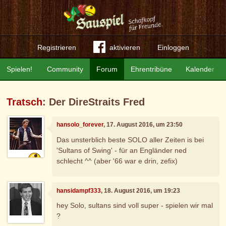
Registrieren
aktivieren
Einloggen
Spielen!
Community
Forum
Ehrentribüne
Kalender
Tratsch
: Der DireStraits Fred
hansolo_forever
, 17. August 2016, um 23:50
Das unsterblich beste SOLO aller Zeiten is bei
'Sultans of Swing' - für an Engländer ned
schlecht ^^ (aber '66 war e drin, zefix)
hansidampf333
, 18. August 2016, um 19:23
hey Solo, sultans sind voll super - spielen wir mal
?