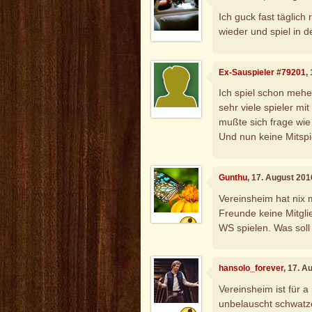
Ich guck fast täglich 
wieder und spiel in d
Ex-Sauspieler #79201
,
Ich spiel schon mehe
sehr viele spieler m
mußte sich frage wi
Und nun keine Mitspi
Gunthu
, 17. August 20
Vereinsheim hat nix 
Freunde keine Mitglie
WS spielen. Was soll
hansolo_forever
, 17. A
Vereinsheim ist für a
unbelauscht schwatze