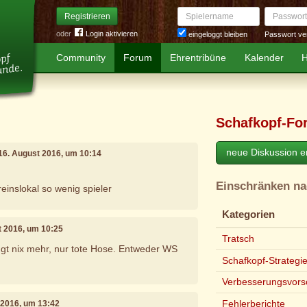
Spielername
Passwort
Registrieren
oder
Login aktivieren
Passwort ve
eingeloggt bleiben
Community
Forum
Ehrentribüne
Kalender
H
Schafkopf-Fo
neue Diskussion er
 16. August 2016, um 10:14
Einschränken n
einslokal so wenig spieler
Kategorien
t 2016, um 10:25
Tratsch
gt nix mehr, nur tote Hose. Entweder WS
Schafkopf-Strategi
Verbesserungsvors
Fehlerberichte
 2016, um 13:42