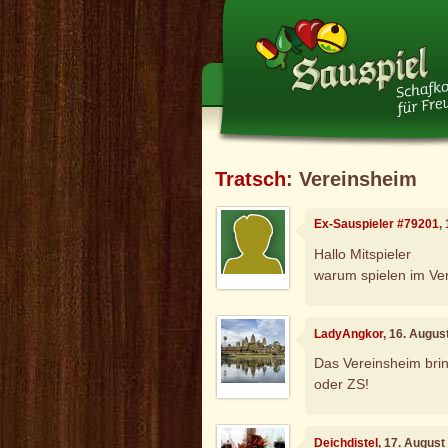
Tratsch
: Vereinsheim
Ex-Sauspieler #79201
,
Hallo Mitspieler
warum spielen im Ver
LadyAngkor
, 16. Augus
Das Vereinsheim brin
oder ZS!
Deichdistel
, 17. August