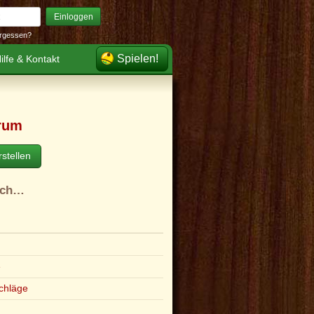
Einloggen
rgessen?
Spielen!
ilfe & Kontakt
rum
stellen
ach…
e
chläge