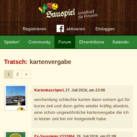
Registrieren
aktivieren
Einloggen
Spielen!
Community
Forum
Ehrentribüne
Kalender
Tratsch
: kartenvergabe
Weiter
1
2
»
Kartenkaschperl
, 27. Juli 2016, um 23:06
wochenlang schlechte karten dann extrem gut für
kurze zeit und dann gehts wieder kräftig abwärts,
eine schon ungewöhnliche kartenvergabe die ich
in letzter zeit bei mir festgestellt habe.
Ex-Sauspieler #332864
, 28. Juli 2016, um 01:08