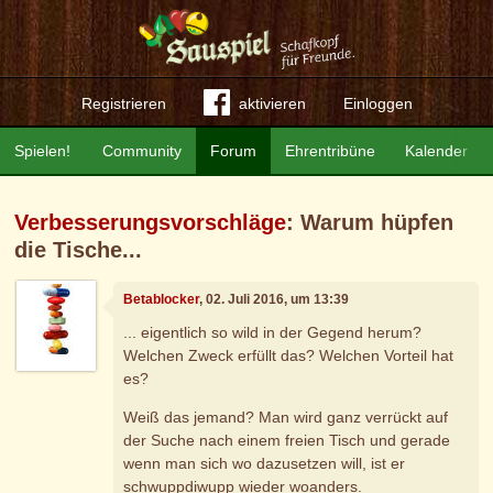
Registrieren
aktivieren
Einloggen
Spielen!
Community
Forum
Ehrentribüne
Kalender
Verbesserungsvorschläge
: Warum hüpfen
die Tische...
Betablocker
, 02. Juli 2016, um 13:39
... eigentlich so wild in der Gegend herum?
Welchen Zweck erfüllt das? Welchen Vorteil hat
es?
Weiß das jemand? Man wird ganz verrückt auf
der Suche nach einem freien Tisch und gerade
wenn man sich wo dazusetzen will, ist er
schwuppdiwupp wieder woanders.