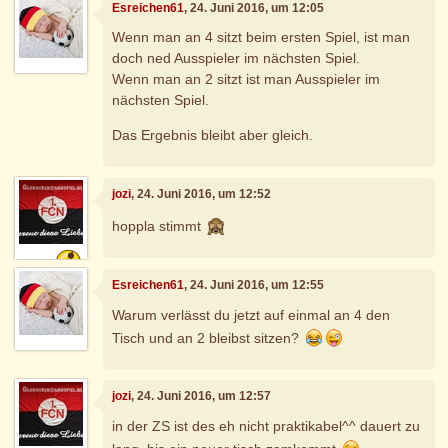
Esreichen61
, 24. Juni 2016, um 12:05
Wenn man an 4 sitzt beim ersten Spiel, ist man
doch ned Ausspieler im nächsten Spiel.
Wenn man an 2 sitzt ist man Ausspieler im
nächsten Spiel.
Das Ergebnis bleibt aber gleich.
jozi
, 24. Juni 2016, um 12:52
hoppla stimmt
Esreichen61
, 24. Juni 2016, um 12:55
Warum verlässt du jetzt auf einmal an 4 den
Tisch und an 2 bleibst sitzen?
jozi
, 24. Juni 2016, um 12:57
in der ZS ist des eh nicht praktikabel^^ dauert zu