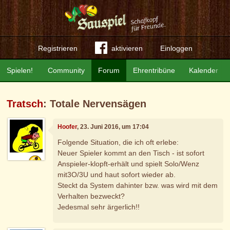
Registrieren
aktivieren
Einloggen
Spielen!
Community
Forum
Ehrentribüne
Kalender
Tratsch
: Totale Nervensägen
Hoofer
, 23. Juni 2016, um 17:04
Folgende Situation, die ich oft erlebe:
Neuer Spieler kommt an den Tisch - ist sofort
Anspieler-klopft-erhält und spielt Solo/Wenz
mit3O/3U und haut sofort wieder ab.
Steckt da System dahinter bzw. was wird mit dem
Verhalten bezweckt?
Jedesmal sehr ärgerlich!!