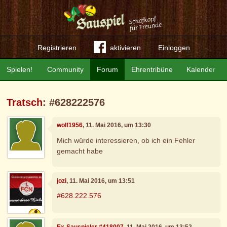
Registrieren
aktivieren
Einloggen
Spielen!
Community
Forum
Ehrentribüne
Kalender
Tratsch
: #628222576
wolf1956
, 11. Mai 2016, um 13:30
Mich würde interessieren, ob ich ein Fehler
gemacht habe
jozi
, 11. Mai 2016, um 13:51
#628.222.576
Ex-Sauspieler #418007
, 11. Mai 2016, um 13:52