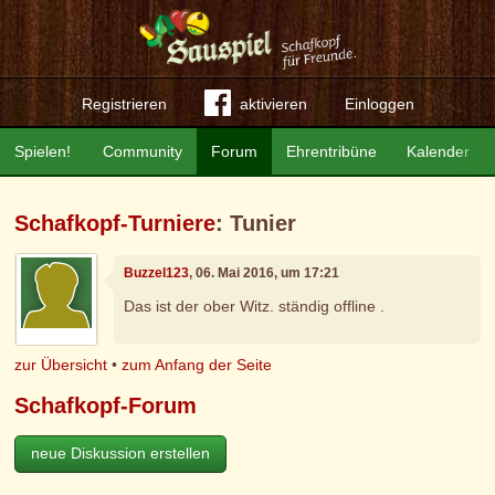
Registrieren
aktivieren
Einloggen
Spielen!
Community
Forum
Ehrentribüne
Kalender
Schafkopf-Turniere
: Tunier
Buzzel123
, 06. Mai 2016, um 17:21
Das ist der ober Witz. ständig offline .
zur Übersicht
•
zum Anfang der Seite
Schafkopf-Forum
neue Diskussion erstellen