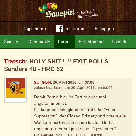
Registrieren
aktivieren
Einloggen
Spielen!
Community
Forum
Ehrentribüne
Kalender
Tratsch
: HOLY SHIT !!!! EXIT POLLS
Sanders 48 - HRC 52
Saf_Globf
, 20. April 2016, um 03:05
zuletzt bearbeitet am 20. April 2016, um 03:06
Damit Bernie hier im Forum auch mal
angekommen ist.
Ich kann es nicht glauben. Trotz der "Voter-
Supression", der Closed Primary und potentielle
Wähler müssten sich schon letzten Herbst
registrieren. Er hat jetzt schon "gewonnen".
Go Bernie, go! ... FEEL THE BURN!