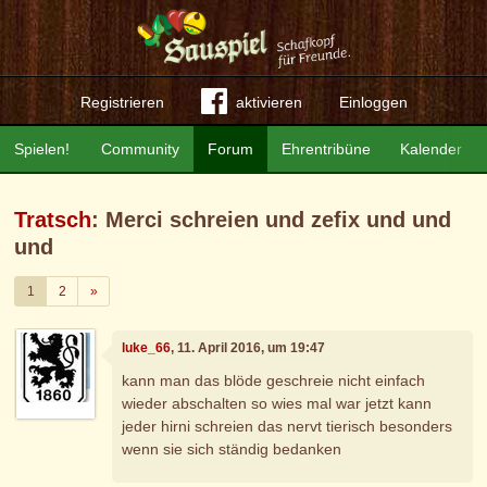
Registrieren
aktivieren
Einloggen
Spielen!
Community
Forum
Ehrentribüne
Kalender
Tratsch
: Merci schreien und zefix und und
und
Weiter
1
2
»
luke_66
, 11. April 2016, um 19:47
kann man das blöde geschreie nicht einfach
wieder abschalten so wies mal war jetzt kann
jeder hirni schreien das nervt tierisch besonders
wenn sie sich ständig bedanken