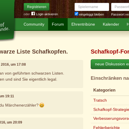
Spielername
Passwort
Registrieren
oder
Login aktivieren
Passwort ve
eingeloggt bleiben
Community
Forum
Ehrentribüne
Kalender
H
warze Liste Schafkopfen.
Schafkopf-Fo
neue Diskussion er
il 2016, um 17:08
an von geführten schwarzen Listen.
Einschränken n
en und sind Sie eigentlich legal.
Kategorien
 um 19:11
Tratsch
t du Märchenerzähler?
Schafkopf-Strategi
Verbesserungsvors
 2016, um 20:09
Fehlerberichte