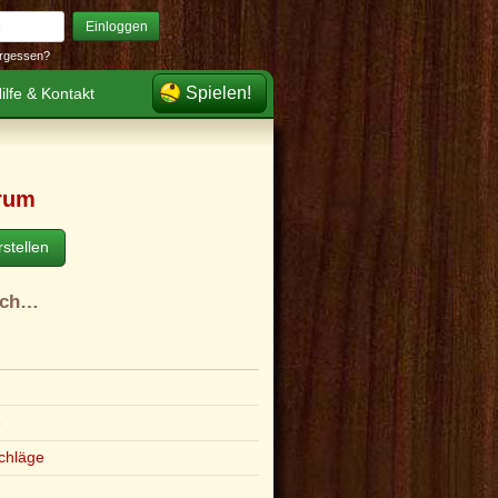
Einloggen
rgessen?
Spielen!
ilfe & Kontakt
rum
stellen
ach…
e
chläge