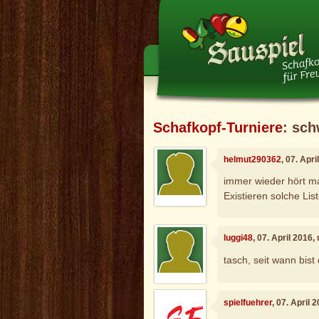
Schafkopf-Turniere
: sch
helmut290362
, 07. Apr
immer wieder hört m
Existieren solche List
luggi48
, 07. April 2016,
tasch, seit wann bis
spielfuehrer
, 07. April