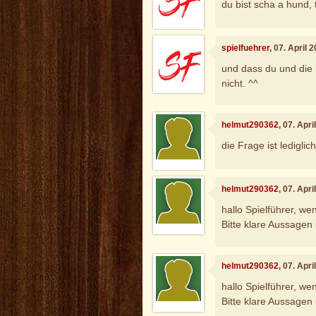
du bist scha a hund, 
spielfuehrer
, 07. April 
und dass du und die 
nicht. ^^
helmut290362
, 07. Apr
die Frage ist lediglic
helmut290362
, 07. Apr
hallo Spielführer, w
Bitte klare Aussagen
helmut290362
, 07. Apr
hallo Spielführer, w
Bitte klare Aussagen