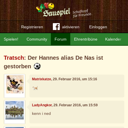
Registrieren
aktivieren
Einloggen
Spielen!
Community
Forum
Ehrentribüne
Kalender
Tratsch
: Der Hannes alias De Nas ist
gestorben
Matrixkatze
, 29. Februar 2016, um 15:16
LadyAngkor
, 29. Februar 2016, um 15:59
kenn i ned