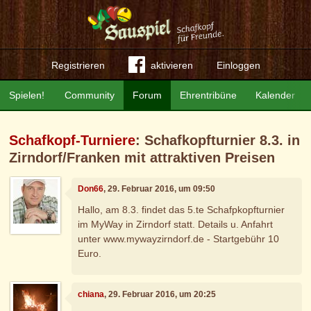
Registrieren
aktivieren
Einloggen
Spielen!
Community
Forum
Ehrentribüne
Kalender
Schafkopf-Turniere
: Schafkopfturnier 8.3. in
Zirndorf/Franken mit attraktiven Preisen
Don66
, 29. Februar 2016, um 09:50
Hallo, am 8.3. findet das 5.te Schafpkopfturnier
im MyWay in Zirndorf statt. Details u. Anfahrt
unter www.mywayzirndorf.de - Startgebühr 10
Euro.
chiana
, 29. Februar 2016, um 20:25