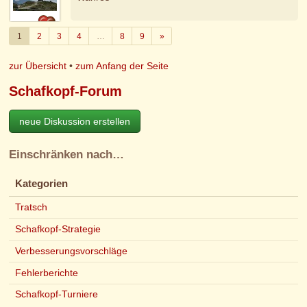
Weiter
1
2
3
4
…
8
9
»
zur Übersicht
•
zum Anfang der Seite
Schafkopf-Forum
neue Diskussion erstellen
Einschränken nach…
Kategorien
Tratsch
Schafkopf-Strategie
Verbesserungsvorschläge
Fehlerberichte
Schafkopf-Turniere