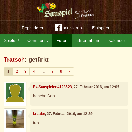
Registrieren
aktivieren
Einloggen
Spielen!
Community
Forum
Ehrentribüne
Kalender
Tratsch
: getürkt
Weiter
1
2
3
4
…
8
9
»
Ex-Sauspieler #123523
, 27. Februar 2016, um 12:05
bescheißen
krattler
, 27. Februar 2016, um 12:29
tun