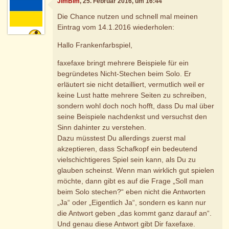
JimBim
, 25. Februar 2016, um 16:44
Die Chance nutzen und schnell mal meinen
Eintrag vom 14.1.2016 wiederholen:
Hallo Frankenfarbspiel,
faxefaxe bringt mehrere Beispiele für ein
begründetes Nicht-Stechen beim Solo. Er
erläutert sie nicht detailliert, vermutlich weil er
keine Lust hatte mehrere Seiten zu schreiben,
sondern wohl doch noch hofft, dass Du mal über
seine Beispiele nachdenkst und versuchst den
Sinn dahinter zu verstehen.
Dazu müsstest Du allerdings zuerst mal
akzeptieren, dass Schafkopf ein bedeutend
vielschichtigeres Spiel sein kann, als Du zu
glauben scheinst. Wenn man wirklich gut spielen
möchte, dann gibt es auf die Frage „Soll man
beim Solo stechen?“ eben nicht die Antworten
„Ja“ oder „Eigentlich Ja“, sondern es kann nur
die Antwort geben „das kommt ganz darauf an“.
Und genau diese Antwort gibt Dir faxefaxe.