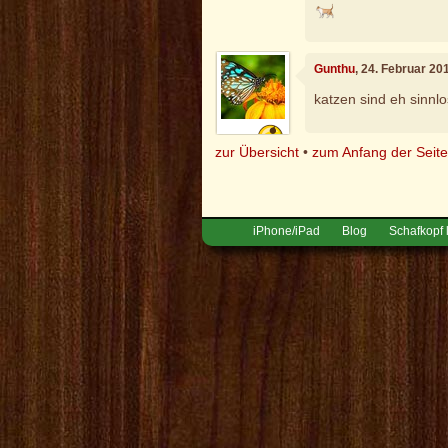
Gunthu
, 24. Februar 20
katzen sind eh sinnlo
zur Übersicht
•
zum Anfang der Seit
iPhone/iPad
Blog
Schafkopf 