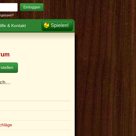
Einloggen
rgessen?
Spielen!
ilfe & Kontakt
rum
stellen
ach…
e
chläge