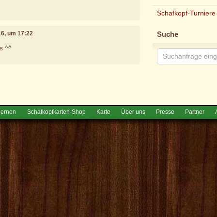
Schafkopf-Turniere
16, um 17:22
Suche
s ^^
e
lernen
Schafkopfkarten-Shop
Karte
Über uns
Presse
Partner