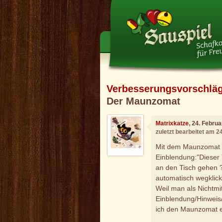
Verbesserungsvorschlä
Der Maunzomat
Matrixkatze
, 24. Febru
zuletzt bearbeitet am 2
Mit dem Maunzomat is
Einblendung:"Dieser 
an den Tisch gehen ?
automatisch wegklick
Weil man als Nichtmi
Einblendung/Hinwei
ich den Maunzomat en