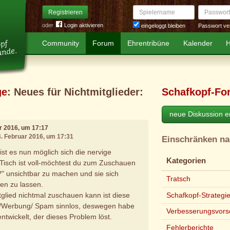
Spielername
Passwort
Registrieren
oder
Login aktivieren
Passwort ve
eingeloggt bleiben
Community
Forum
Ehrentribüne
Kalender
H
ge
: Neues für Nichtmitglieder:
Schafkopf-Fo
neue Diskussion er
ar 2016, um 17:17
4. Februar 2016, um 17:31
Einschränken n
t es nun möglich sich die nervige
Kategorien
Tisch ist voll-möchtest du zum Zuschauen
" unsichtbar zu machen und sie sich
Tratsch
en zu lassen.
Schafkopf-Strategi
tglied nichtmal zuschauen kann ist diese
s/Werbung/ Spam sinnlos, deswegen habe
Verbesserungsvors
twickelt, der dieses Problem löst.
Fehlerberichte