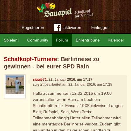
Registrieren
aktivieren
Einloggen
Spielen!
Community
Forum
Ehrentribüne
Kalender
Schafkopf-Turniere
: Berlinreise zu
gewinnen - bei eurer SPD Rain
siggi571
, 22. Januar 2016, um 17:17
zuletzt bearbeitet am 22. Januar 2016, um 17:25
Hallo zusammen,am 12.02.2016 um 19:00
veranstalten wir in Rain am Lech ein
Schafkopfturnier. Einsatz 10€Spielweise: Langes
Blatt; Rufspiel, Solo, WenzPreis:
Teilnahmeabhängig Unter allen Teilnehmer wird
eine mehrtägige Berlinreise verlost. Zudem gibt
es Fahrten in den Bayerischen Landtag zu