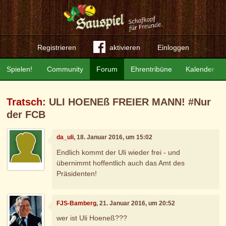
Registrieren
aktivieren
Einloggen
Spielen!
Community
Forum
Ehrentribüne
Kalender
Tratsch
: ULI HOENEß FREIER MANN! #Nur
der FCB
da_uli
, 18. Januar 2016, um 15:02
Endlich kommt der Uli wieder frei - und
übernimmt hoffentlich auch das Amt des
Präsidenten!
FJS-Bamberg
, 21. Januar 2016, um 20:52
wer ist Uli Hoeneß???