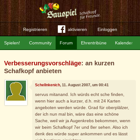
Registrieren
aktivieren
Einloggen
Spielen!
Community
Forum
Ehrentribüne
Kalender
Verbesserungsvorschläge
: an kurzen
Schafkopf anbieten
Schellnkenich
, 11. August 2007, um 00:41
servus mitanand. Ich würds echt sche finden,
wenn hier auch a kurzer, d.h. mit 24 Karten
angeboten werden würde. Grad für oberplälzer,
der ich nun mal bin, wäre das eine schöne
Sache, weil wir ja Augenkrebs bekommen, wenn
wir beim Schafkopf 7er und 8er sehen. Also ich
denk des würde super ankommen und es lässt