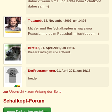
dabackt wenn sima und achta beim Schafkopf
dabei san! :-)
Trapattobi
, 18. November 2007, um 14:26
Mit 7er und 8er Schafkopfen is wia zwoa
Fuasslahme beim Fuassball mitschleppen ;-)
Brot112
, 01. April 2011, um 16:16
Dieser Eintrag wurde entfernt.
DerProgrammierer
, 01. April 2011, um 16:18
beide
zur Übersicht
•
zum Anfang der Seite
Schafkopf-Forum
neue Diskussion erstellen