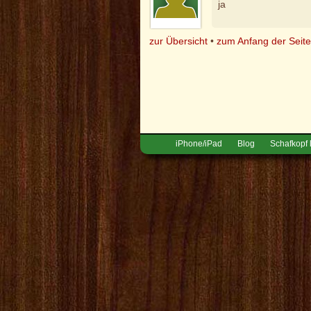
ja
zur Übersicht
•
zum Anfang der Seit
iPhone/iPad
Blog
Schafkopf 