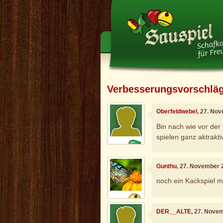
Verbesserungsvorschlä
Oberfeldwebel
, 27. No
Bin nach wie vor der
spielen ganz aktrakti
Gunthu
, 27. November 
noch ein Kackspiel 
DER__ALTE
, 27. Nove