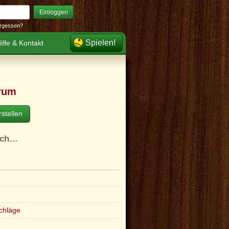
Einloggen
rgessen?
Spielen!
ilfe & Kontakt
rum
stellen
ach…
e
chläge