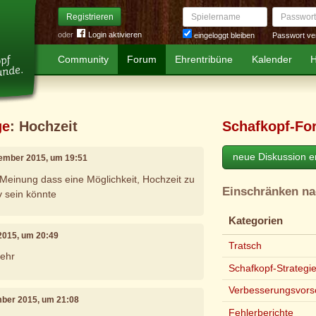
Spielername
Passwort
Registrieren
oder
Login aktivieren
Passwort ve
eingeloggt bleiben
Community
Forum
Ehrentribüne
Kalender
H
ge
: Hochzeit
Schafkopf-Fo
neue Diskussion er
vember 2015, um 19:51
 Meinung dass eine Möglichkeit, Hochzeit zu
Einschränken n
v sein könnte
Kategorien
2015, um 20:49
Tratsch
mehr
Schafkopf-Strategi
Verbesserungsvors
mber 2015, um 21:08
Fehlerberichte