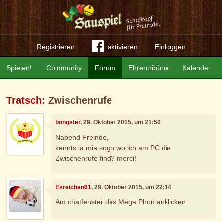
Registrieren
aktivieren
Einloggen
Spielen!
Community
Forum
Ehrentribüne
Kalender
Tratsch
: Zwischenrufe
bongster
, 29. Oktober 2015, um 21:50
Nabend Freinde,
kennts ia mia sogn wo ich am PC die
Zwischenrufe find? merci!
Esreichen61
, 29. Oktober 2015, um 22:14
Am chatfenster das Mega Phon anklicken